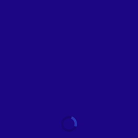
Locales
Rescatan terrenos abandonados y los
convierten en plazas para la convivencia
familiar
La presidenta municipal Carmen Lilia Canturosas
entregó dos nuevas...
Leer más